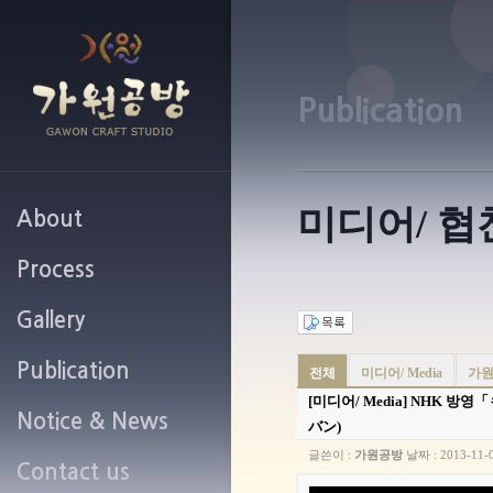
Publication
미디어/ 협
About
Process
가원공방 소개
Gallery
작업과정 안내
Publication
가원공방 갤러리
전체
미디어/ Media
가원
[미디어/ Media]
NHK 방영
Notice & News
미디어 / 협찬
バン)
글쓴이 :
가원공방
날짜 :
2013-11-
Contact us
공지사항 및 새소식