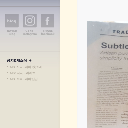
가원공방 오시는 길
ㆍ
MBC 사극드라마 <옷소매…
ㆍ
MBN 사극 드라마 '보…
ㆍ
MBC 수목드라마 '신입…