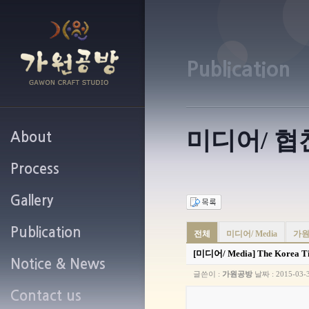
Publication
미디어/ 협
About
Process
가원공방 소개
Gallery
작업과정 안내
Publication
가원공방 갤러리
전체
미디어/ Media
가원
[미디어/ Media]
The Korea Tim
Notice & News
미디어 / 협찬
글쓴이 :
가원공방
날짜 :
2015-03-
Contact us
공지사항 및 새소식